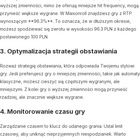
wyższej zmienności, mimo że oferują mniejsze hit frequency, mogą
przynieść większe wygrane. W Maisonroll znajdziesz gry z RTP
wynoszącym **96.3%**. To oznacza, że w dłuższym okresie,
możesz spodziewać się zwrotu w wysokości 96.3 PLN z każdego
postawionego 100 PLN.
3. Optymalizacja strategii obstawiania
Rozważ strategię obstawiania, która odpowiada Twojemu stylowi
gry. Jeśli preferujesz gry o mniejszej zmienności, takie jak automaty
klasyczne, możesz cieszyć się częstszymi wygranymi, ale
mniejszymi. Z kolei gry o wyższej zmienności mogą przynieść
rzadziej, ale znacznie większe wygrane.
4. Monitorowanie czasu gry
Zarządzanie czasem to klucz do udanego grania. Ustal limit
czasowy, aby uniknąć nieprzyjemnych niespodzianek. Warto