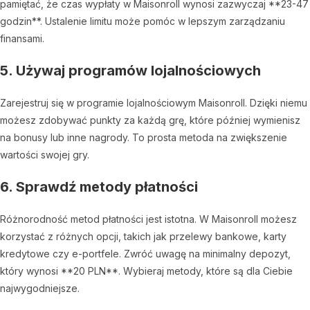
pamiętać, że czas wypłaty w Maisonroll wynosi zazwyczaj **23-47
godzin**. Ustalenie limitu może pomóc w lepszym zarządzaniu
finansami.
5. Używaj programów lojalnościowych
Zarejestruj się w programie lojalnościowym Maisonroll. Dzięki niemu
możesz zdobywać punkty za każdą grę, które później wymienisz
na bonusy lub inne nagrody. To prosta metoda na zwiększenie
wartości swojej gry.
6. Sprawdź metody płatności
Różnorodność metod płatności jest istotna. W Maisonroll możesz
korzystać z różnych opcji, takich jak przelewy bankowe, karty
kredytowe czy e-portfele. Zwróć uwagę na minimalny depozyt,
który wynosi **20 PLN**. Wybieraj metody, które są dla Ciebie
najwygodniejsze.