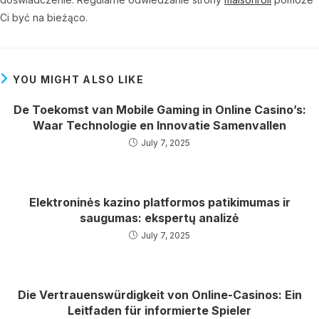
Ci być na bieżąco.
YOU MIGHT ALSO LIKE
De Toekomst van Mobile Gaming in Online Casino’s:
Waar Technologie en Innovatie Samenvallen
July 7, 2025
Elektroninės kazino platformos patikimumas ir
saugumas: ekspertų analizė
July 7, 2025
Die Vertrauenswürdigkeit von Online-Casinos: Ein
Leitfaden für informierte Spieler