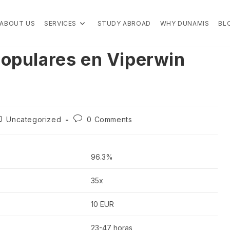
ABOUT US
SERVICES
STUDY ABROAD
WHY DUNAMIS
BL
opulares en Viperwin
ost
Post
Uncategorized
0 Comments
ategory:
comments:
96.3%
35x
10 EUR
23-47 horas