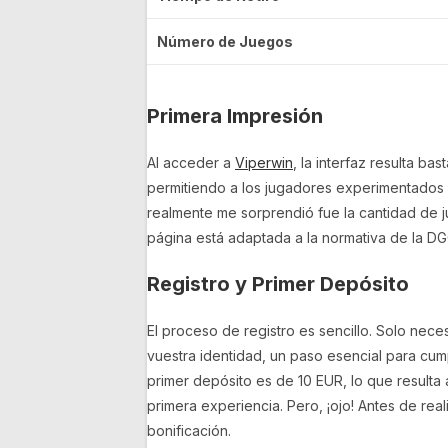
Número de Juegos
Primera Impresión
Al acceder a
Viperwin
, la interfaz resulta bas
permitiendo a los jugadores experimentados
realmente me sorprendió fue la cantidad de 
página está adaptada a la normativa de la DG
Registro y Primer Depósito
El proceso de registro es sencillo. Solo neces
vuestra identidad, un paso esencial para cump
primer depósito es de 10 EUR, lo que resulta
primera experiencia. Pero, ¡ojo! Antes de real
bonificación.