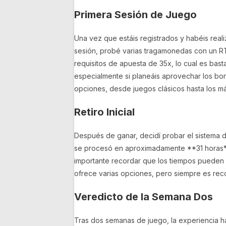
Primera Sesión de Juego
Una vez que estáis registrados y habéis reali
sesión, probé varias tragamonedas con un R
requisitos de apuesta de 35x, lo cual es bas
especialmente si planeáis aprovechar los bon
opciones, desde juegos clásicos hasta los m
Retiro Inicial
Después de ganar, decidí probar el sistema de 
se procesó en aproximadamente **31 horas**,
importante recordar que los tiempos pueden
ofrece varias opciones, pero siempre es reco
Veredicto de la Semana Dos
Tras dos semanas de juego, la experiencia ha 