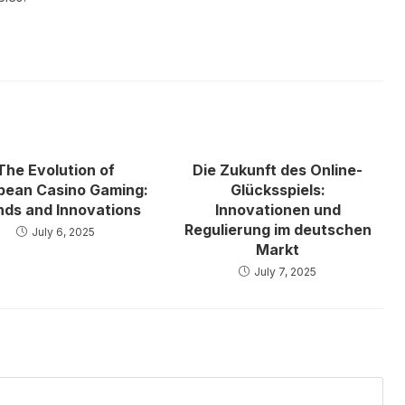
The Evolution of
Die Zukunft des Online-
pean Casino Gaming:
Glücksspiels:
nds and Innovations
Innovationen und
Regulierung im deutschen
July 6, 2025
Markt
July 7, 2025