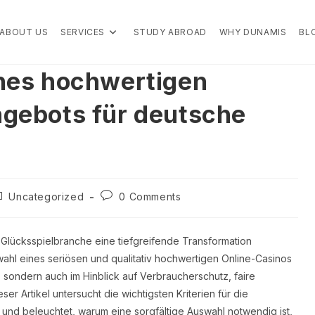
ABOUT US
SERVICES
STUDY ABROAD
WHY DUNAMIS
BL
nes hochwertigen
gebots für deutsche
ost
Post
Uncategorized
0 Comments
ategory:
comments:
ie Glücksspielbranche eine tiefgreifende Transformation
swahl eines seriösen und qualitativ hochwertigen Online-Casinos
, sondern auch im Hinblick auf Verbraucherschutz, faire
r Artikel untersucht die wichtigsten Kriterien für die
und beleuchtet, warum eine sorgfältige Auswahl notwendig ist,