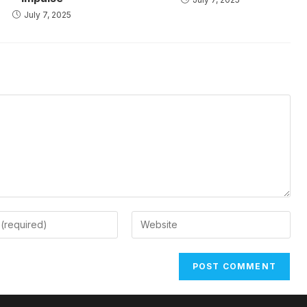
July 7, 2025
Enter
your
website
s
URL
(optional)
nt