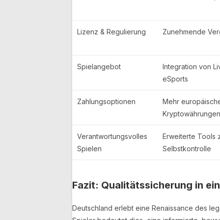
Lizenz & Regulierung
Zunehmende Verg
Spielangebot
Integration von L
eSports
Zahlungsoptionen
Mehr europäisch
Kryptowährunge
Verantwortungsvolles
Erweiterte Tools z
Spielen
Selbstkontrolle
Fazit: Qualitätssicherung in e
Deutschland erlebt eine Renaissance des leg