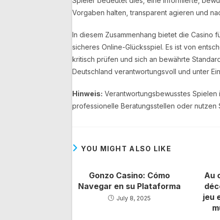
Spieler bedeutet dies, eine informierte, bewus
Vorgaben halten, transparent agieren und nac
In diesem Zusammenhang bietet die Casino für
sicheres Online-Glücksspiel. Es ist von entsc
kritisch prüfen und sich an bewährte Standards
Deutschland verantwortungsvoll und unter Ein
Hinweis:
Verantwortungsbewusstes Spielen is
professionelle Beratungsstellen oder nutzen 
YOU MIGHT ALSO LIKE
Gonzo Casino: Cómo
Au 
Navegar en su Plataforma
déce
jeu 
July 8, 2025
m