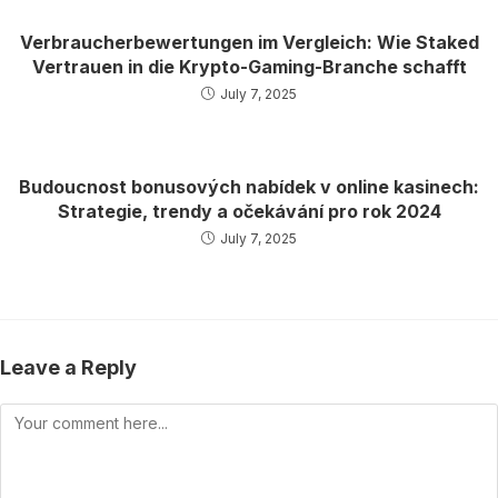
Verbraucherbewertungen im Vergleich: Wie Staked
Vertrauen in die Krypto-Gaming-Branche schafft
July 7, 2025
Budoucnost bonusových nabídek v online kasinech:
Strategie, trendy a očekávání pro rok 2024
July 7, 2025
Leave a Reply
Comment