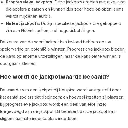
Progressieve jackpots:
Deze jackpots groeien met elke inzet
die spelers plaatsen en kunnen dus zeer hoog oplopen, soms
wel tot miljoenen euro’s.
Netent jackpots:
Dit zijn specifieke jackpots die gekoppeld
zijn aan NetEnt spellen, met hoge uitbetalingen.
De keuze van de soort jackpot kan invloed hebben op uw
spelervaring en potentiële winsten. Progressieve jackpots bieden
de kans op enorme uitbetalingen, maar de kans om te winnen is
doorgaans kleiner.
Hoe wordt de jackpotwaarde bepaald?
De waarde van een jackpot bij betspino wordt vastgesteld door
het aantal spelers dat deelneemt en hoeveel inzetten zij plaatsen.
Bij progressieve jackpots wordt een deel van elke inzet
toegevoegd aan de jackpot. Dit betekent dat de jackpot kan
stijgen naarmate meer spelers meedoen.