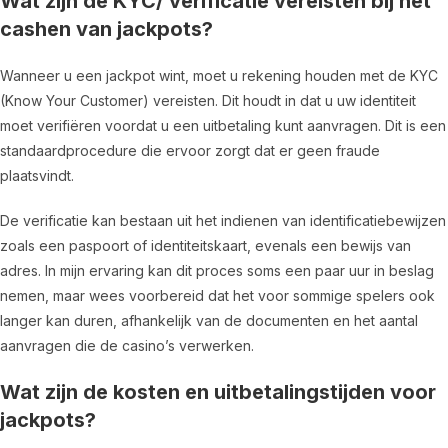
Wat zijn de KYC/ verificatie vereisten bij het
cashen van jackpots?
Wanneer u een jackpot wint, moet u rekening houden met de KYC
(Know Your Customer) vereisten. Dit houdt in dat u uw identiteit
moet verifiëren voordat u een uitbetaling kunt aanvragen. Dit is een
standaardprocedure die ervoor zorgt dat er geen fraude
plaatsvindt.
De verificatie kan bestaan uit het indienen van identificatiebewijzen
zoals een paspoort of identiteitskaart, evenals een bewijs van
adres. In mijn ervaring kan dit proces soms een paar uur in beslag
nemen, maar wees voorbereid dat het voor sommige spelers ook
langer kan duren, afhankelijk van de documenten en het aantal
aanvragen die de casino’s verwerken.
Wat zijn de kosten en uitbetalingstijden voor
jackpots?