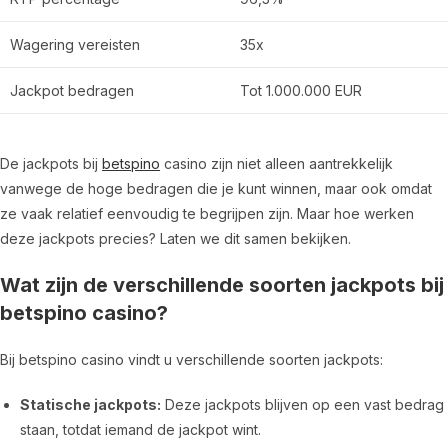
Wagering vereisten
35x
Jackpot bedragen
Tot 1.000.000 EUR
De jackpots bij
betspino
casino zijn niet alleen aantrekkelijk
vanwege de hoge bedragen die je kunt winnen, maar ook omdat
ze vaak relatief eenvoudig te begrijpen zijn. Maar hoe werken
deze jackpots precies? Laten we dit samen bekijken.
Wat zijn de verschillende soorten jackpots bij
betspino casino?
Bij betspino casino vindt u verschillende soorten jackpots:
Statische jackpots:
Deze jackpots blijven op een vast bedrag
staan, totdat iemand de jackpot wint.