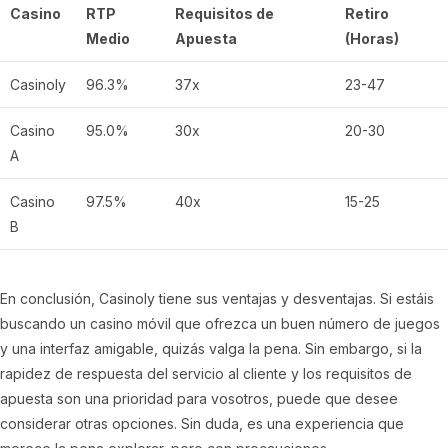
Casino
RTP
Requisitos de
Retiro
Medio
Apuesta
(Horas)
Casinoly
96.3%
37x
23-47
Casino
95.0%
30x
20-30
A
Casino
97.5%
40x
15-25
B
En conclusión, Casinoly tiene sus ventajas y desventajas. Si estáis
buscando un casino móvil que ofrezca un buen número de juegos
y una interfaz amigable, quizás valga la pena. Sin embargo, si la
rapidez de respuesta del servicio al cliente y los requisitos de
apuesta son una prioridad para vosotros, puede que desee
considerar otras opciones. Sin duda, es una experiencia que