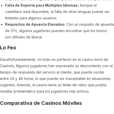
Falta de Soporte para Múltiples Idiomas:
Aunque el
castellano está disponible, la falta de otras lenguas puede ser
limitante para algunos usuarios.
Requisitos de Apuesta Elevados:
Con un requisito de apuesta
de 37x, algunos jugadores pueden encontrar que los bonos
son difíciles de liberar.
Lo Feo
Desafortunadamente, no todo es perfecto en el casino móvil de
Casinoly. Algunos jugadores han expresado su descontento con el
tiempo de respuesta del servicio al cliente, que puede oscilar
entre 24 y 48 horas, lo que puede ser inaceptable en situaciones
urgentes. Además, el casino tiene un límite de retiro que podría
resultar problemático para los jugadores más activos.
Comparativa de Casinos Móviles