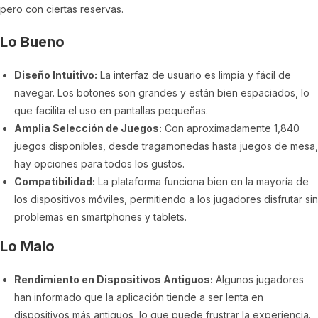
pero con ciertas reservas.
Lo Bueno
Diseño Intuitivo:
La interfaz de usuario es limpia y fácil de
navegar. Los botones son grandes y están bien espaciados, lo
que facilita el uso en pantallas pequeñas.
Amplia Selección de Juegos:
Con aproximadamente 1,840
juegos disponibles, desde tragamonedas hasta juegos de mesa,
hay opciones para todos los gustos.
Compatibilidad:
La plataforma funciona bien en la mayoría de
los dispositivos móviles, permitiendo a los jugadores disfrutar sin
problemas en smartphones y tablets.
Lo Malo
Rendimiento en Dispositivos Antiguos:
Algunos jugadores
han informado que la aplicación tiende a ser lenta en
dispositivos más antiguos, lo que puede frustrar la experiencia.