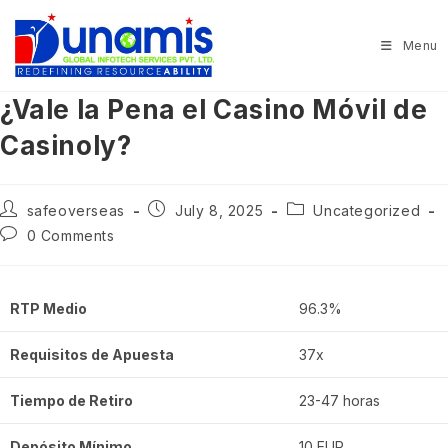
Skip
to
Menu
content
¿Vale la Pena el Casino Móvil de
Casinoly?
Post
Post
Post
safeoverseas
July 8, 2025
Uncategorized
author:
published:
category:
Post
0 Comments
comments:
RTP Medio
96.3%
Requisitos de Apuesta
37x
Tiempo de Retiro
23-47 horas
Depósito Mínimo
10 EUR