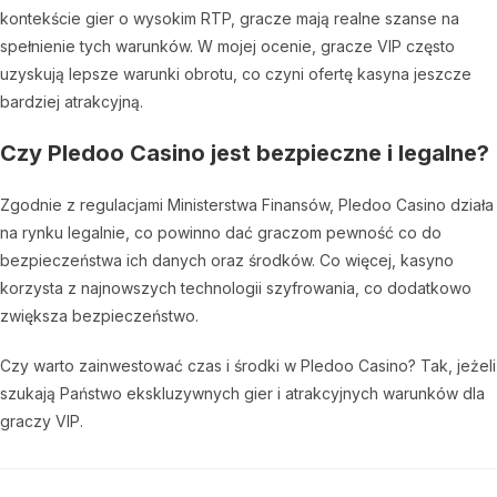
kontekście gier o wysokim RTP, gracze mają realne szanse na
spełnienie tych warunków. W mojej ocenie, gracze VIP często
uzyskują lepsze warunki obrotu, co czyni ofertę kasyna jeszcze
bardziej atrakcyjną.
Czy Pledoo Casino jest bezpieczne i legalne?
Zgodnie z regulacjami Ministerstwa Finansów, Pledoo Casino działa
na rynku legalnie, co powinno dać graczom pewność co do
bezpieczeństwa ich danych oraz środków. Co więcej, kasyno
korzysta z najnowszych technologii szyfrowania, co dodatkowo
zwiększa bezpieczeństwo.
Czy warto zainwestować czas i środki w Pledoo Casino? Tak, jeżeli
szukają Państwo ekskluzywnych gier i atrakcyjnych warunków dla
graczy VIP.