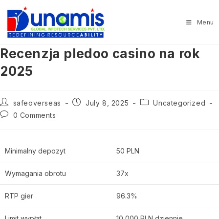
Skip
to
Menu
content
Recenzja
pledoo casino
na rok
2025
Post
Post
Post
safeoverseas
July 8, 2025
Uncategorized
author:
published:
category:
Post
0 Comments
comments:
Minimalny depozyt
50 PLN
Wymagania obrotu
37x
RTP gier
96.3%
Limit wypłat
10,000 PLN dziennie