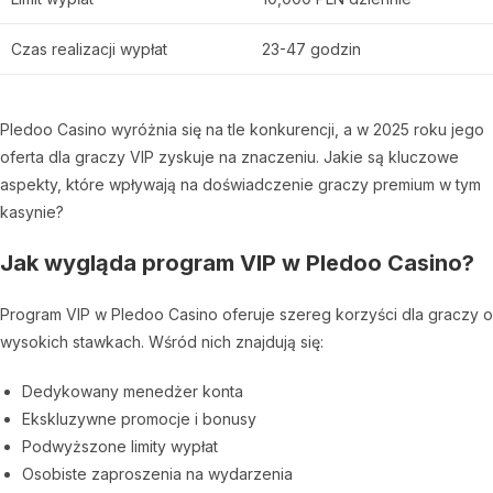
Czas realizacji wypłat
23-47 godzin
Pledoo Casino wyróżnia się na tle konkurencji, a w 2025 roku jego
oferta dla graczy VIP zyskuje na znaczeniu. Jakie są kluczowe
aspekty, które wpływają na doświadczenie graczy premium w tym
kasynie?
Jak wygląda program VIP w Pledoo Casino?
Program VIP w Pledoo Casino oferuje szereg korzyści dla graczy o
wysokich stawkach. Wśród nich znajdują się:
Dedykowany menedżer konta
Ekskluzywne promocje i bonusy
Podwyższone limity wypłat
Osobiste zaproszenia na wydarzenia