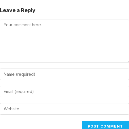
Leave a Reply
Comment
Enter
your
name
Enter
or
your
username
email
Enter
to
address
your
comment
to
website
comment
URL