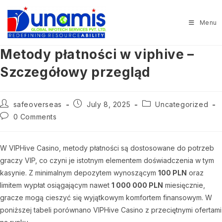
Skip
to
Menu
content
Metody płatności w
viphive
–
Szczegółowy przegląd
Post
Post
Post
safeoverseas
July 8, 2025
Uncategorized
author:
published:
category:
Post
0 Comments
comments:
W VIPHive Casino, metody płatności są dostosowane do potrzeb
graczy VIP, co czyni je istotnym elementem doświadczenia w tym
kasynie. Z minimalnym depozytem wynoszącym
100 PLN
oraz
limitem wypłat osiągającym nawet
1 000 000 PLN
miesięcznie,
gracze mogą cieszyć się wyjątkowym komfortem finansowym. W
poniższej tabeli porównano VIPHive Casino z przeciętnymi ofertami