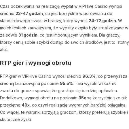
Czas oczekiwania na realizację wypłat w VIPHive Casino wynosi
średnio
23-47 godzin
, co jest korzystne w porównaniu do
standardowego czasu w branży, który wynosi
24-72 godzin
. W
moich testach zauważyłem, że wypłaty często były zrealizowane w
zaledwie
31 godzin
, co jest imponującym wynikiem. Dla graczy,
którzy cenią sobie szybki dostęp do swoich środków, jest to istotny
atut.
RTP gier i wymogi obrotu
RTP gier w VIPHive Casino wynosi średnio
96.3%
, co przewyższa
średnią branżową na poziomie
95.5%
. Taki wysoki wskaźnik
zwrotu do gracza sprawia, że gra staje się bardziej opłacalna.
Dodatkowo, wymogi obrotu na poziomie
35x
są korzystniejsze niż
przeciętne
40x
, co czyni realizację wygranych bardziej osiągalną.
Co więcej, te warunki sprzyjają graczom, którzy preferują szybkie i
skuteczne zyski.