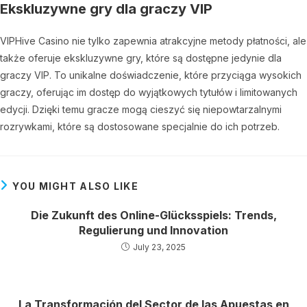
Ekskluzywne gry dla graczy VIP
VIPHive Casino nie tylko zapewnia atrakcyjne metody płatności, ale
także oferuje ekskluzywne gry, które są dostępne jedynie dla
graczy VIP. To unikalne doświadczenie, które przyciąga wysokich
graczy, oferując im dostęp do wyjątkowych tytułów i limitowanych
edycji. Dzięki temu gracze mogą cieszyć się niepowtarzalnymi
rozrywkami, które są dostosowane specjalnie do ich potrzeb.
YOU MIGHT ALSO LIKE
Die Zukunft des Online-Glücksspiels: Trends,
Regulierung und Innovation
July 23, 2025
La Transformación del Sector de las Apuestas en