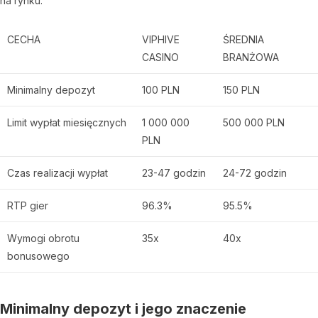
na rynku.
CECHA
VIPHIVE
ŚREDNIA
CASINO
BRANŻOWA
Minimalny depozyt
100 PLN
150 PLN
Limit wypłat miesięcznych
1 000 000
500 000 PLN
PLN
Czas realizacji wypłat
23-47 godzin
24-72 godzin
RTP gier
96.3%
95.5%
Wymogi obrotu
35x
40x
bonusowego
Minimalny depozyt i jego znaczenie