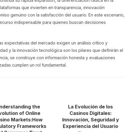
ontinúa su rápida expansión, la diferenciación radica en la
 plataformas que invierten en transparencia, innovación
iso genuino con la satisfacción del usuario. En este escenario,
recurso indispensable para quienes buscan decisiones
as expectativas del mercado exigen un análisis crítico y
idad y la innovación tecnológica son los pilares que definirán el
stancia, se construye con información honesta y evaluaciones
zadas cumplen un rol fundamental.
nderstanding the
La Evolución de los
volution of Online
Casinos Digitales:
sino Markets:How
Innovación, Seguridad y
ulatory Frameworks
Experiencia del Usuario