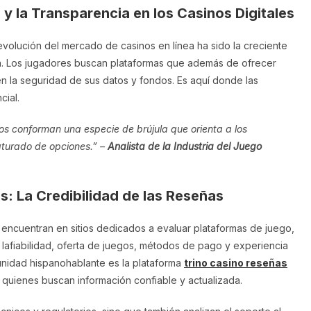
y la Transparencia en los Casinos Digitales
evolución del mercado de casinos en línea ha sido la creciente
cia. Los jugadores buscan plataformas que además de ofrecer
n la seguridad de sus datos y fondos. Es aquí donde las
cial.
os conforman una especie de brújula que orienta a los
turado de opciones.” –
Analista de la Industria del Juego
as: La Credibilidad de las Reseñas
encuentran en sitios dedicados a evaluar plataformas de juego,
e lafiabilidad, oferta de juegos, métodos de pago y experiencia
nidad hispanohablante es la plataforma
trino casino reseñas
quienes buscan información confiable y actualizada.