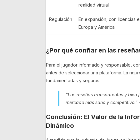
realidad virtual
Regulación
En expansión, con licencias e
Europa y América
¿Por qué confiar en las reseña
Para el jugador informado y responsable, con
antes de seleccionar una plataforma. La rig
fundamentadas y seguras.
“Las reseñas transparentes y bien
mercado más sano y competitivo.” 
Conclusión: El Valor de la Inf
Dinámico