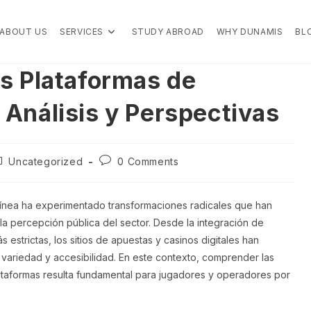
ABOUT US
SERVICES
STUDY ABROAD
WHY DUNAMIS
BL
as Plataformas de
 Análisis y Perspectivas
ost
Post
Uncategorized
0 Comments
ategory:
comments:
n línea ha experimentado transformaciones radicales que han
 la percepción pública del sector. Desde la integración de
estrictas, los sitios de apuestas y casinos digitales han
variedad y accesibilidad. En este contexto, comprender las
lataformas resulta fundamental para jugadores y operadores por