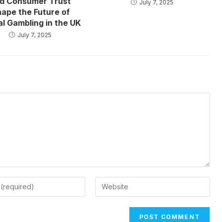
d Consumer Trust
July 7, 2025
ape the Future of
al Gambling in the UK
July 7, 2025
Enter
your
website
s
URL