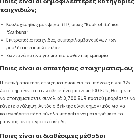
Ποιες είναι οι δημοφιλέστερες κατηγορίες
παιχνιδιών;
Κουλοχέρηδες με υψηλό RTP, όπως “Book of Ra” και
“Starburst”
Επιτραπέζια παιχνίδια, συμπεριλαμβανομένων των
ρουλέτας και μπλακτζακ
Ζωντανά καζίνο για μια πιο αυθεντική εμπειρία
Ποιες είναι οι απαιτήσεις στοιχηματισμού;
Η τυπική απαίτηση στοιχηματισμού για τα μπόνους είναι 37x.
Αυτό σημαίνει ότι αν λάβετε ένα μπόνους 100 EUR, θα πρέπει
να στοιχηματίσετε συνολικά
3,700 EUR
προτού μπορέσετε να
κάνετε ανάληψη. Αυτός ο δείκτης είναι σημαντικός για να
κατανοήσετε πόσο εύκολα μπορείτε να μετατρέψετε τα
μπόνους σε πραγματικά κέρδη.
Ποιες είναι οι διαθέσιμες μέθοδοι