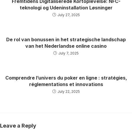
Fremtidens Digitaliserede Kortoplevelse: NFC-
teknologi og Udeninstallation Løsninger
July 27, 2025
De rol van bonussen in het strategische landschap
van het Nederlandse online casino
July 7, 2025
Comprendre l’univers du poker en ligne : stratégies,
réglementations et innovations
July 22, 2025
Leave a Reply