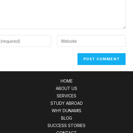
Enter
your
website
s
URL
(optional)
nt
HOME
ABOUT US
SERVICES
STUDY ABROAD
WHY DUNAMIS
BLOG
SUCCESS STORIES
CONTACT