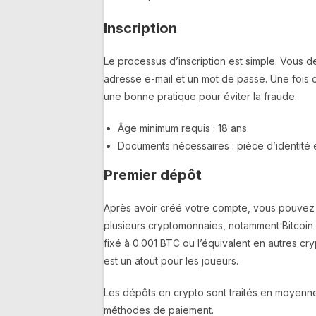
Inscription
Le processus d’inscription est simple. Vous 
adresse e-mail et un mot de passe. Une fois cel
une bonne pratique pour éviter la fraude.
Âge minimum requis : 18 ans
Documents nécessaires : pièce d’identité et
Premier dépôt
Après avoir créé votre compte, vous pouvez 
plusieurs cryptomonnaies, notamment Bitcoin 
fixé à 0.001 BTC ou l’équivalent en autres cry
est un atout pour les joueurs.
Les dépôts en crypto sont traités en moyenne
méthodes de paiement.