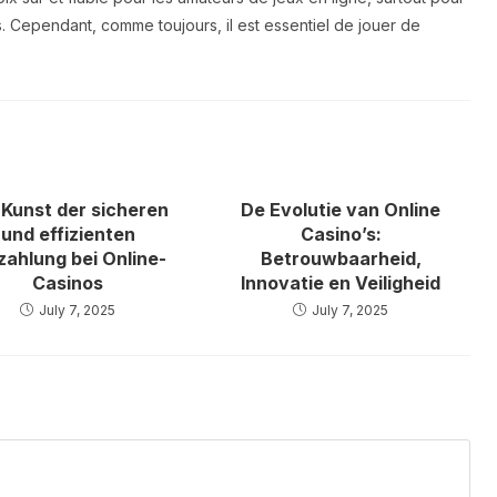
s. Cependant, comme toujours, il est essentiel de jouer de
 Kunst der sicheren
De Evolutie van Online
und effizienten
Casino’s:
zahlung bei Online-
Betrouwbaarheid,
Casinos
Innovatie en Veiligheid
July 7, 2025
July 7, 2025