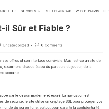
ABOUT US
SERVICES
STUDY ABROAD
WHY DUNAMIS
BL
il Sûr et Fiable ?
ost
Post
Uncategorized
0 Comments
ategory:
comments:
r ses offres et son interface conviviale. Mais, est-ce un site de
dre, examinons chaque étape du parcours du joueur, de la
ème semaine.
 frappé par le design moderne et épuré. La navigation est
rmes de sécurité, le site utilise un cryptage SSL pour protéger vos
monde du jeu en ligne, surtout pour garantir la confidentialité.