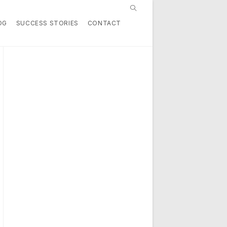
Toggle
OG
SUCCESS STORIES
CONTACT
website
search