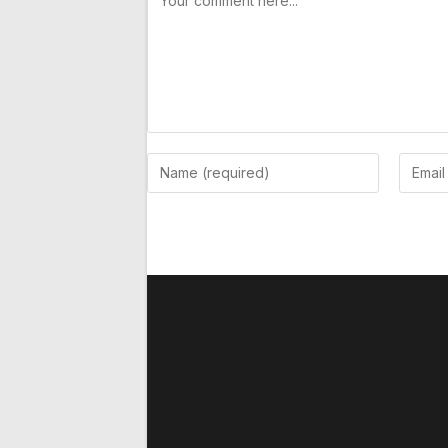
Enter
Enter
your
your
name
email
or
addres
username
to
to
comme
comment