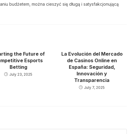
niu budżetem, można cieszyć się długą i satysfakcjonującą
rting the Future of
La Evolución del Mercado
mpetitive Esports
de Casinos Online en
Betting
España: Seguridad,
Innovación y
July 23, 2025
Transparencia
July 7, 2025