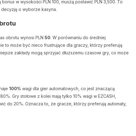
ają bonus w wysokości PLN 100, muszą postawić PLN 3,500. To
a decyzję o wyborze kasyna.
brotu
as obrotu wynosi PLN
50
. W porównaniu do średniej
e to może być nieco frustrujące dla graczy, którzy preferują
mniejsze zakłady mogą sprzyjać dłuższemu czasowi gry, co może
znaje
100%
wagi dla gier automatowych, co jest znaczącą
0%. Gry stołowe z kolei mają tylko 10% wagi w EZCASH,
ć do 20%. Oznacza to, że gracze, którzy preferują automaty,