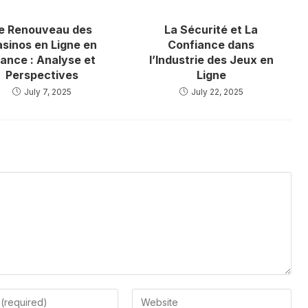
e Renouveau des
La Sécurité et La
sinos en Ligne en
Confiance dans
rance : Analyse et
l’Industrie des Jeux en
Perspectives
Ligne
July 7, 2025
July 22, 2025
Enter