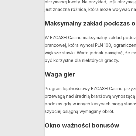
otrzymanej kwoty. Na przykład, jeśli otrzym
jest znaczna różnica, która może wpływać n
Maksymalny zakład podczas o
W EZCASH Casino maksymalny zakład podcz
branżowej, która wynosi PLN 100, ograniczeni
większe stawki. Warto jednak pamiętać, że 
być korzystne dla niektórych graczy.
Waga gier
Program lojalnościowy EZCASH Casino przy
przewagą nad średnią branżową wynoszącą 8
podczas gdy w innych kasynach mogą stanowi
szybciej osiągną wymagany obrót.
Okno ważności bonusów