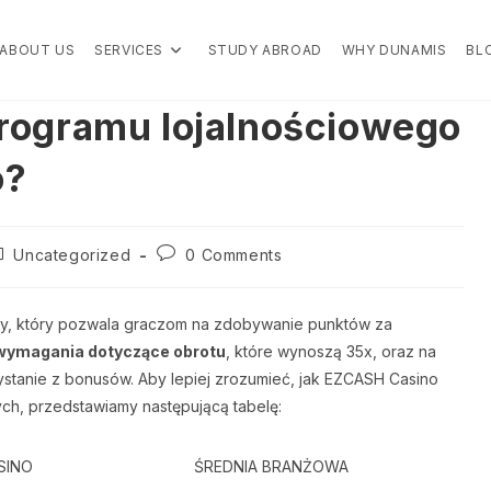
ABOUT US
SERVICES
STUDY ABROAD
WHY DUNAMIS
BL
programu lojalnościowego
o?
ost
Post
Uncategorized
0 Comments
ategory:
comments:
wy, który pozwala graczom na zdobywanie punktów za
wymagania dotyczące obrotu
, które wynoszą 35x, oraz na
ystanie z bonusów. Aby lepiej zrozumieć, jak EZCASH Casino
h, przedstawiamy następującą tabelę:
SINO
ŚREDNIA BRANŻOWA