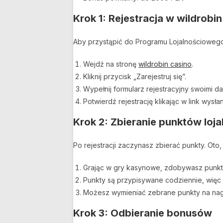
Krok 1: Rejestracja w wildrobi
Aby przystąpić do Programu Lojalnościowego, 
Wejdź na stronę
wildrobin casino
.
Kliknij przycisk „Zarejestruj się”.
Wypełnij formularz rejestracyjny swoimi 
Potwierdź rejestrację klikając w link wysła
Krok 2: Zbieranie punktów loj
Po rejestracji zaczynasz zbierać punkty. Oto, j
Grając w gry kasynowe, zdobywasz punkty
Punkty są przypisywane codziennie, więc i
Możesz wymieniać zebrane punkty na nagr
Krok 3: Odbieranie bonusów