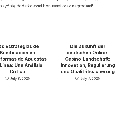
eszyć się dodatkowymi bonusami oraz nagrodami!
as Estrategias de
Die Zukunft der
Bonificación en
deutschen Online-
aformas de Apuestas
Casino-Landschaft:
Línea: Una Análisis
Innovation, Regulierung
Crítico
und Qualitätssicherung
July 8, 2025
July 7, 2025