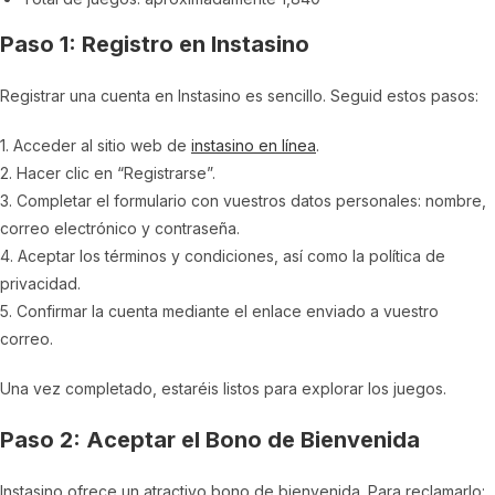
Paso 1: Registro en Instasino
Registrar una cuenta en Instasino es sencillo. Seguid estos pasos:
1. Acceder al sitio web de
instasino en línea
.
2. Hacer clic en “Registrarse”.
3. Completar el formulario con vuestros datos personales: nombre,
correo electrónico y contraseña.
4. Aceptar los términos y condiciones, así como la política de
privacidad.
5. Confirmar la cuenta mediante el enlace enviado a vuestro
correo.
Una vez completado, estaréis listos para explorar los juegos.
Paso 2: Aceptar el Bono de Bienvenida
Instasino ofrece un atractivo bono de bienvenida. Para reclamarlo: