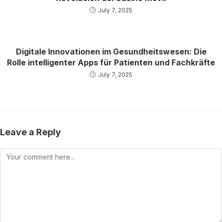
July 7, 2025
Digitale Innovationen im Gesundheitswesen: Die
Rolle intelligenter Apps für Patienten und Fachkräfte
July 7, 2025
Leave a Reply
Comment