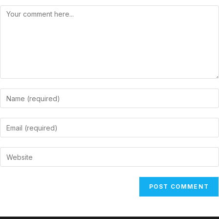
Comment
Enter
your
name
Enter
or
your
username
email
Enter
to
address
your
comment
to
website
comment
URL
(optional)