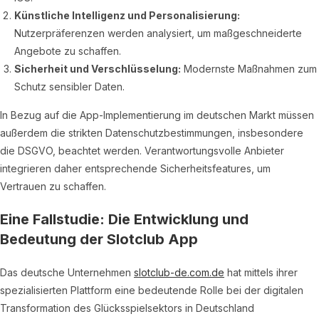
Künstliche Intelligenz und Personalisierung:
Nutzerpräferenzen werden analysiert, um maßgeschneiderte
Angebote zu schaffen.
Sicherheit und Verschlüsselung:
Modernste Maßnahmen zum
Schutz sensibler Daten.
In Bezug auf die App-Implementierung im deutschen Markt müssen
außerdem die strikten Datenschutzbestimmungen, insbesondere
die DSGVO, beachtet werden. Verantwortungsvolle Anbieter
integrieren daher entsprechende Sicherheitsfeatures, um
Vertrauen zu schaffen.
Eine Fallstudie: Die Entwicklung und
Bedeutung der Slotclub App
Das deutsche Unternehmen
slotclub-de.com.de
hat mittels ihrer
spezialisierten Plattform eine bedeutende Rolle bei der digitalen
Transformation des Glücksspielsektors in Deutschland