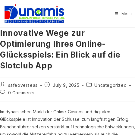
Skip
to
Menu
content
Innovative Wege zur
Optimierung Ihres Online-
Glücksspiels: Ein Blick auf die
Slotclub App
Post
Post
Post
safeoverseas
July 9, 2025
Uncategorized
author:
published:
category:
Post
0 Comments
comments:
Im dynamischen Markt der Online-Casinos und digitalen
Glücksspiele ist Innovation der Schlüssel zum langfristigen Erfolg.
Branchenführer setzen verstärkt auf technologische Entwicklungen,
um sowohl die Nutzererfahrung zu verbessern als auch die