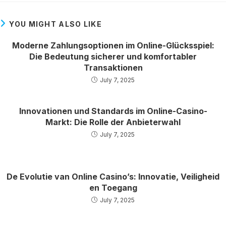
YOU MIGHT ALSO LIKE
Moderne Zahlungsoptionen im Online-Glücksspiel:
Die Bedeutung sicherer und komfortabler
Transaktionen
July 7, 2025
Innovationen und Standards im Online-Casino-
Markt: Die Rolle der Anbieterwahl
July 7, 2025
De Evolutie van Online Casino’s: Innovatie, Veiligheid
en Toegang
July 7, 2025