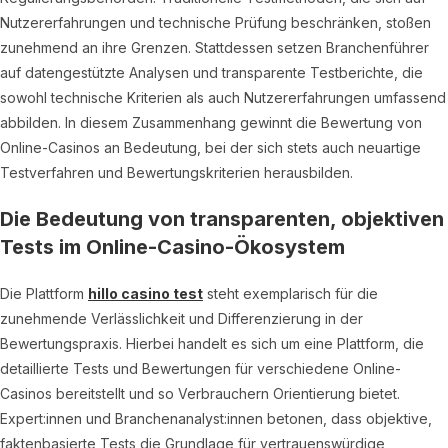
Nutzererfahrungen und technische Prüfung beschränken, stoßen
zunehmend an ihre Grenzen. Stattdessen setzen Branchenführer
auf datengestützte Analysen und transparente Testberichte, die
sowohl technische Kriterien als auch Nutzererfahrungen umfassend
abbilden. In diesem Zusammenhang gewinnt die Bewertung von
Online-Casinos an Bedeutung, bei der sich stets auch neuartige
Testverfahren und Bewertungskriterien herausbilden.
Die Bedeutung von transparenten, objektiven
Tests im Online-Casino-Ökosystem
Die Plattform
hillo casino test
steht exemplarisch für die
zunehmende Verlässlichkeit und Differenzierung in der
Bewertungspraxis. Hierbei handelt es sich um eine Plattform, die
detaillierte Tests und Bewertungen für verschiedene Online-
Casinos bereitstellt und so Verbrauchern Orientierung bietet.
Expert:innen und Branchenanalyst:innen betonen, dass objektive,
faktenbasierte Tests die Grundlage für vertrauenswürdige