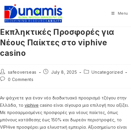
Skip
to
Menu
content
Εκπληκτικές Προσφορές για
Νέους Παίκτες στο viphive
casino
Post
Post
Post
safeoverseas
July 8, 2025
Uncategorized
author:
published:
category:
Post
0 Comments
comments:
Αν ψάχνετε για έναν νέο διαδικτυακό προορισμό τζόγου στην
Ελλάδα, το
viphive
casino είναι σίγουρα μια επιλογή που αξίζει.
Με προσαρμοσμένες προσφορές για νέους παίκτες, όπως
μπόνους κατάθεσης έως 150% και δωρεάν περιστροφές, το
VIPHive προσφέρει μια ελκυστική εμπειρία. Αξιοσημείωτο είναι