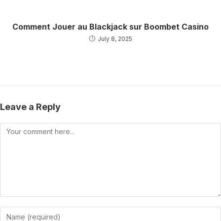
Comment Jouer au Blackjack sur Boombet Casino
July 8, 2025
Leave a Reply
Comment
Enter