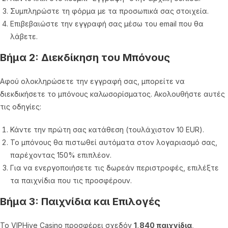
Συμπληρώστε τη φόρμα με τα προσωπικά σας στοιχεία.
Επιβεβαιώστε την εγγραφή σας μέσω του email που θα
λάβετε.
Βήμα 2: Διεκδίκηση του Μπόνους
Αφού ολοκληρώσετε την εγγραφή σας, μπορείτε να
διεκδικήσετε το μπόνους καλωσορίσματος. Ακολουθήστε αυτές
τις οδηγίες:
Κάντε την πρώτη σας κατάθεση (τουλάχιστον 10 EUR).
Το μπόνους θα πιστωθεί αυτόματα στον λογαριασμό σας,
παρέχοντας 150% επιπλέον.
Για να ενεργοποιήσετε τις δωρεάν περιστροφές, επιλέξτε
τα παιχνίδια που τις προσφέρουν.
Βήμα 3: Παιχνίδια και Επιλογές
Το VIPHive Casino προσφέρει σχεδόν
1,840 παιχνίδια
,