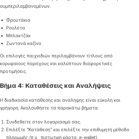
συμπεριλαμβανομένων:
Φρουτάκια
Ρουλέτα
Μπλακτζάκ
Ζωντανά καζίνο
Οι επιλογές παιχνιδιών περιλαμβάνουν τίτλους από
κορυφαίους παρόχους και καλύπτουν διαφορετικές
προτιμήσεις.
Βήμα 4: Καταθέσεις και Αναλήψεις
Η διαδικασία κατάθεσης και ανάληψης είναι εύκολη και
γρήγορη. Ακολουθήστε τα παρακάτω βήματα:
Συνδεθείτε στον λογαριασμό σας.
Επιλέξτε “Κατάθεση” και επιλέξτε την επιθυμητή μέθοδο
πληρωμής (π.χ., πιστωτική κάρτα, e-wallet).