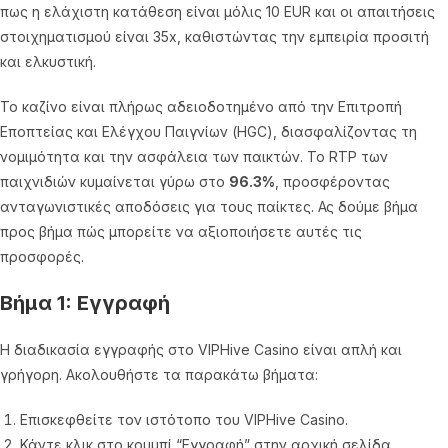
πως η ελάχιστη κατάθεση είναι μόλις 10 EUR και οι απαιτήσεις
στοιχηματισμού είναι 35x, καθιστώντας την εμπειρία προσιτή
και ελκυστική.
Το καζίνο είναι πλήρως αδειοδοτημένο από την Επιτροπή
Εποπτείας και Ελέγχου Παιγνίων (HGC), διασφαλίζοντας τη
νομιμότητα και την ασφάλεια των παικτών. Το RTP των
παιχνιδιών κυμαίνεται γύρω στο
96.3%
, προσφέροντας
ανταγωνιστικές αποδόσεις για τους παίκτες. Ας δούμε βήμα
προς βήμα πώς μπορείτε να αξιοποιήσετε αυτές τις
προσφορές.
Βήμα 1: Εγγραφή
Η διαδικασία εγγραφής στο VIPHive Casino είναι απλή και
γρήγορη. Ακολουθήστε τα παρακάτω βήματα:
Επισκεφθείτε τον ιστότοπο του VIPHive Casino.
Κάντε κλικ στο κουμπί “Εγγραφή” στην αρχική σελίδα.