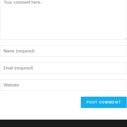
Comment
Enter
your
name
Enter
or
your
username
email
Enter
to
address
your
comment
to
website
comment
URL
(optional)