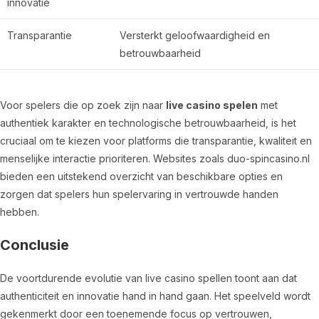
innovatie
Transparantie
Versterkt geloofwaardigheid en
betrouwbaarheid
Voor spelers die op zoek zijn naar
live casino spelen
met
authentiek karakter en technologische betrouwbaarheid, is het
cruciaal om te kiezen voor platforms die transparantie, kwaliteit en
menselijke interactie prioriteren. Websites zoals duo-spincasino.nl
bieden een uitstekend overzicht van beschikbare opties en
zorgen dat spelers hun spelervaring in vertrouwde handen
hebben.
Conclusie
De voortdurende evolutie van live casino spellen toont aan dat
authenticiteit en innovatie hand in hand gaan. Het speelveld wordt
gekenmerkt door een toenemende focus op vertrouwen,