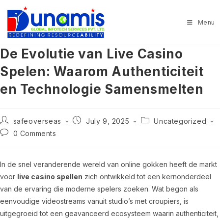
Skip
to
Menu
content
De Evolutie van Live Casino
Spelen: Waarom Authenticiteit
en Technologie Samensmelten
Post
Post
Post
safeoverseas
July 9, 2025
Uncategorized
author:
published:
category:
Post
0 Comments
comments:
In de snel veranderende wereld van online gokken heeft de markt
voor
live casino spellen
zich ontwikkeld tot een kernonderdeel
van de ervaring die moderne spelers zoeken. Wat begon als
eenvoudige videostreams vanuit studio’s met croupiers, is
uitgegroeid tot een geavanceerd ecosysteem waarin authenticiteit,