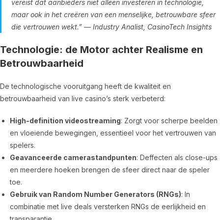
vereist dat aanbieders niet alleen investeren in technologie,
maar ook in het creëren van een menselijke, betrouwbare sfeer
die vertrouwen wekt.” —
Industry Analist, CasinoTech Insights
Technologie: de Motor achter Realisme en
Betrouwbaarheid
De technologische vooruitgang heeft de kwaliteit en
betrouwbaarheid van live casino’s sterk verbeterd:
High-definition videostreaming
: Zorgt voor scherpe beelden
en vloeiende bewegingen, essentieel voor het vertrouwen van
spelers.
Geavanceerde camerastandpunten
: Deffecten als close-ups
en meerdere hoeken brengen de sfeer direct naar de speler
toe.
Gebruik van Random Number Generators (RNGs)
: In
combinatie met live deals versterken RNGs de eerlijkheid en
transparantie.