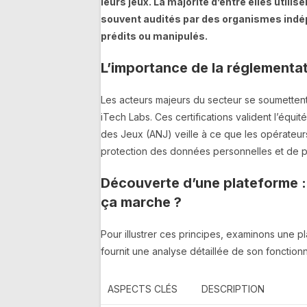
leurs jeux. La majorité d’entre elles util
souvent audités par des organismes indép
prédits ou manipulés.
L’importance de la réglementa
Les acteurs majeurs du secteur se soumetten
iTech Labs. Ces certifications valident l’équit
des Jeux (ANJ) veille à ce que les opérateur
protection des données personnelles et de pr
Découverte d’une plateforme :
ça marche ?
Pour illustrer ces principes, examinons une pl
fournit une analyse détaillée de son fonction
ASPECTS CLÉS
DESCRIPTION