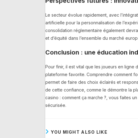
Perspectives futures : innovat
Le secteur évolue rapidement, avec l’intégratio
artificielle pour la personnalisation de l’exp
consolidation réglementaire également devrai
et d’équité dans l’ensemble du marché europ
Conclusion : une éducation in
Pour finir, il est vital que les joueurs en lign
plateforme favorite. Comprendre comment fonc
permet de faire des choix éclairés et respons
de cette confiance, comme le démontre la pla
casino : comment ça marche ?, vous faites u
sécurisée.
YOU MIGHT ALSO LIKE