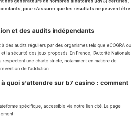
isent des générateurs de nombres aléatoires (RNG) certifiés,
endants, pour s’assurer que les résultats ne peuvent être
tion et des audits indépendants
t à des audits réguliers par des organismes tels que eCOGRA ou
é et la sécurité des jeux proposés. En France, l’Autorité Nationale
s respectent une charte stricte, notamment en matière de
évention de l’addiction.
 à quoi s’attendre sur b7 casino : comment
ateforme spécifique, accessible via notre lien cité. La page
nement :