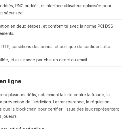
certifiés, RNG audités, et interface utilisateur optimisée pour
et sécurisée.
ication en deux étapes, et conformité avec la norme PCI DSS
iements.
x RTP, conditions des bonus, et politique de confidentialité.
llée, et assistance par chat en direct ou email.
en ligne
e à plusieurs défis, notamment la lutte contre la fraude, la
la prévention de l’addiction. La transparence, la régulation
es que la blockchain pour certifier l’issue des jeux représentent
s joueurs.