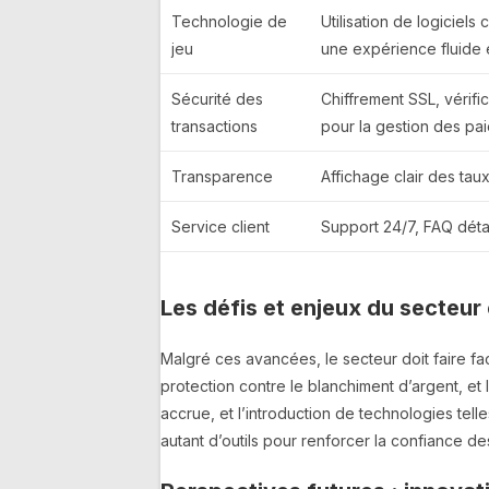
Technologie de
Utilisation de logiciels 
jeu
une expérience fluide 
Sécurité des
Chiffrement SSL, vérif
transactions
pour la gestion des pa
Transparence
Affichage clair des tau
Service client
Support 24/7, FAQ détai
Les défis et enjeux du secteur 
Malgré ces avancées, le secteur doit faire fac
protection contre le blanchiment d’argent, et 
accrue, et l’introduction de technologies tell
autant d’outils pour renforcer la confiance de