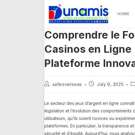
Skip
to
HOME
content
Comprendre le F
Casinos en Ligne 
Plateforme Innov
Post
Post
P
safeoverseas
July 9, 2025
author:
published:
c
Le secteur des jeux d’argent en ligne connaît
législation et l’évolution des comportements d
utilisateurs, qu’ils soient novices ou expér
plateformes. En particulier, la transparence e
sécurité et d’équité. Aujourd’hui, nous analy