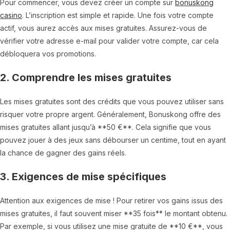
Pour commencer, vous devez créer un compte sur
bonuskong
casino
. L’inscription est simple et rapide. Une fois votre compte
actif, vous aurez accès aux mises gratuites. Assurez-vous de
vérifier votre adresse e-mail pour valider votre compte, car cela
débloquera vos promotions.
2. Comprendre les mises gratuites
Les mises gratuites sont des crédits que vous pouvez utiliser sans
risquer votre propre argent. Généralement, Bonuskong offre des
mises gratuites allant jusqu’à **50 €**. Cela signifie que vous
pouvez jouer à des jeux sans débourser un centime, tout en ayant
la chance de gagner des gains réels.
3. Exigences de mise spécifiques
Attention aux exigences de mise ! Pour retirer vos gains issus des
mises gratuites, il faut souvent miser **35 fois** le montant obtenu.
Par exemple, si vous utilisez une mise gratuite de **10 €**, vous