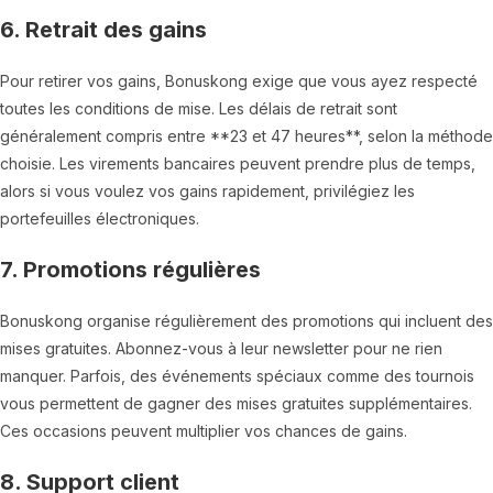
6. Retrait des gains
Pour retirer vos gains, Bonuskong exige que vous ayez respecté
toutes les conditions de mise. Les délais de retrait sont
généralement compris entre **23 et 47 heures**, selon la méthode
choisie. Les virements bancaires peuvent prendre plus de temps,
alors si vous voulez vos gains rapidement, privilégiez les
portefeuilles électroniques.
7. Promotions régulières
Bonuskong organise régulièrement des promotions qui incluent des
mises gratuites. Abonnez-vous à leur newsletter pour ne rien
manquer. Parfois, des événements spéciaux comme des tournois
vous permettent de gagner des mises gratuites supplémentaires.
Ces occasions peuvent multiplier vos chances de gains.
8. Support client